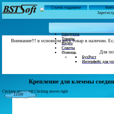
Служба поддержки
Войт
Зарегист
Главная
Новости
Продукты
Товары
Внимание!!! в основном весь товар в наличии. Ес
Видео
Советы
Для по
Помощь
БухРост
Интерфейс для уп
Крепление для клеммы соеди
Clicking moves left
Clicking moves right
11109