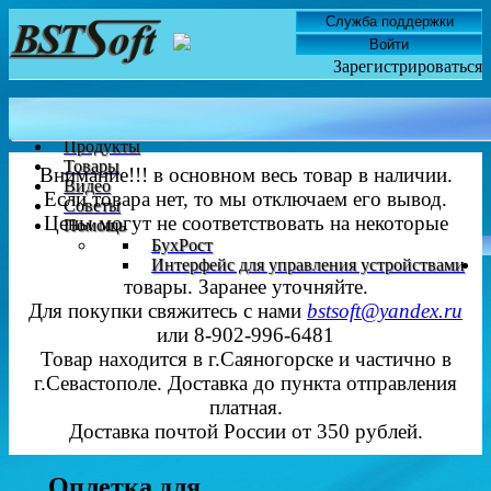
Служба поддержки
Войти
Зарегистрироваться
Главная
Новости
Продукты
Товары
Внимание!!! в основном весь товар в наличии.
Видео
Если товара нет, то мы отключаем его вывод.
Советы
Цены могут не соответствовать на некоторые
Помощь
БухРост
Интерфейс для управления устройствами
товары. Заранее уточняйте.
Для покупки свяжитесь с нами
bstsoft@yandex.ru
или 8-902-996-6481
Товар находится в г.Саяногорске и частично в
г.Севастополе. Доставка до пункта отправления
платная.
Доставка почтой России от 350 рублей.
Оплетка для